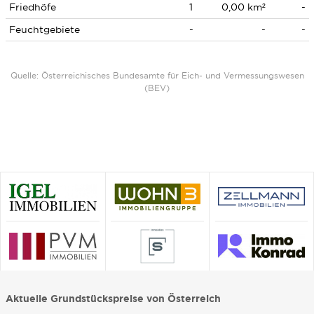
Friedhöfe
1
0,00 km²
-
Feuchtgebiete
-
-
-
Quelle: Österreichisches Bundesamte für Eich- und Vermessungswesen
(BEV)
Aktuelle Grundstückspreise von Österreich