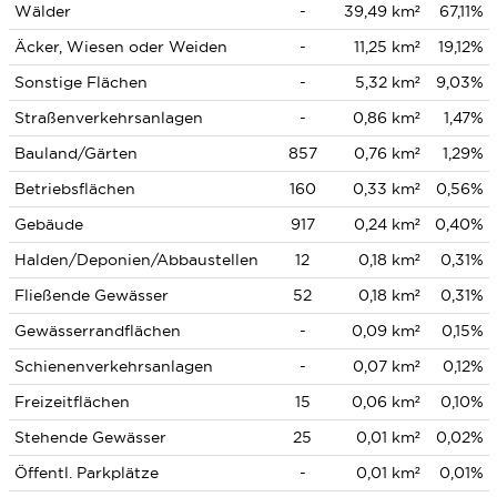
Wälder
-
39,49 km²
67,11%
Äcker, Wiesen oder Weiden
-
11,25 km²
19,12%
Sonstige Flächen
-
5,32 km²
9,03%
Straßenverkehrsanlagen
-
0,86 km²
1,47%
Bauland/Gärten
857
0,76 km²
1,29%
Betriebsflächen
160
0,33 km²
0,56%
Gebäude
917
0,24 km²
0,40%
Halden/Deponien/Abbaustellen
12
0,18 km²
0,31%
Fließende Gewässer
52
0,18 km²
0,31%
Gewässerrandflächen
-
0,09 km²
0,15%
Schienenverkehrsanlagen
-
0,07 km²
0,12%
Freizeitflächen
15
0,06 km²
0,10%
Stehende Gewässer
25
0,01 km²
0,02%
Öffentl. Parkplätze
-
0,01 km²
0,01%