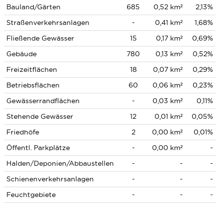
Bauland/Gärten
685
0,52 km²
2,13%
Straßenverkehrsanlagen
-
0,41 km²
1,68%
Fließende Gewässer
15
0,17 km²
0,69%
Gebäude
780
0,13 km²
0,52%
Freizeitflächen
18
0,07 km²
0,29%
Betriebsflächen
60
0,06 km²
0,23%
Gewässerrandflächen
-
0,03 km²
0,11%
Stehende Gewässer
12
0,01 km²
0,05%
Friedhöfe
2
0,00 km²
0,01%
Öffentl. Parkplätze
-
0,00 km²
-
Halden/Deponien/Abbaustellen
-
-
-
Schienenverkehrsanlagen
-
-
-
Feuchtgebiete
-
-
-