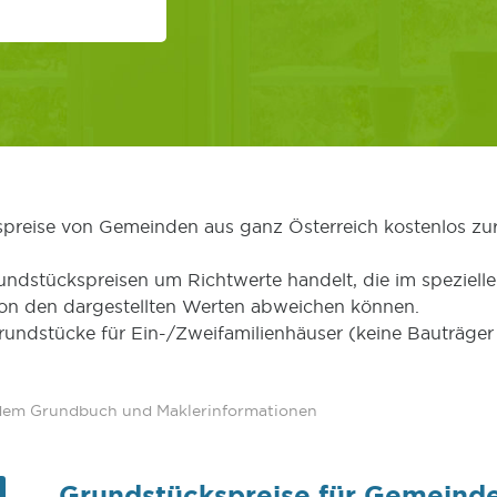
kspreise von Gemeinden aus ganz Österreich kostenlos zu
undstückspreisen um Richtwerte handelt, die im speziellen
von den dargestellten Werten abweichen können.
Grundstücke für Ein-/Zweifamilienhäuser (keine Bauträg
 dem Grundbuch und Maklerinformationen
Grundstückspreise für Gemeinde