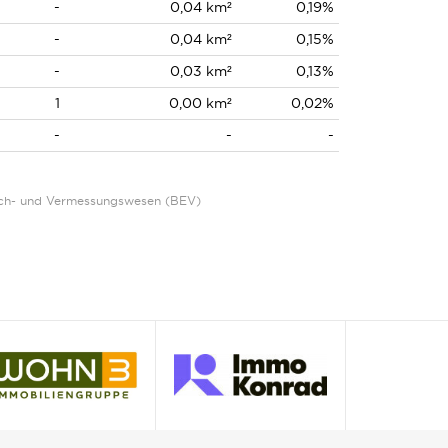
-
0,04 km²
0,19%
-
0,04 km²
0,15%
-
0,03 km²
0,13%
1
0,00 km²
0,02%
-
-
-
Eich- und Vermessungswesen (BEV)