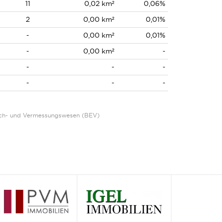
11
0,02 km²
0,06%
2
0,00 km²
0,01%
-
0,00 km²
0,01%
-
0,00 km²
-
-
-
-
-
-
-
Eich- und Vermessungswesen (BEV)