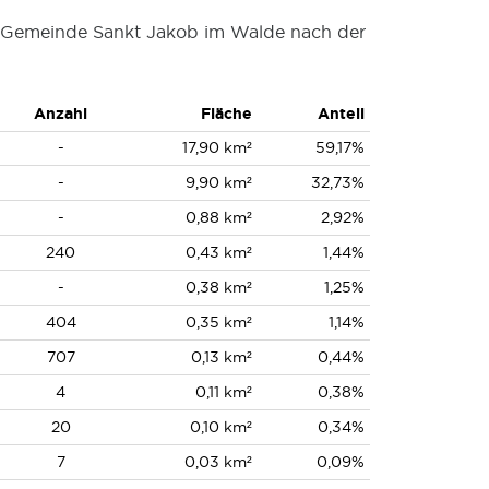
er Gemeinde Sankt Jakob im Walde nach der
Anzahl
Fläche
Anteil
-
17,90 km²
59,17%
-
9,90 km²
32,73%
-
0,88 km²
2,92%
240
0,43 km²
1,44%
-
0,38 km²
1,25%
404
0,35 km²
1,14%
707
0,13 km²
0,44%
4
0,11 km²
0,38%
20
0,10 km²
0,34%
7
0,03 km²
0,09%