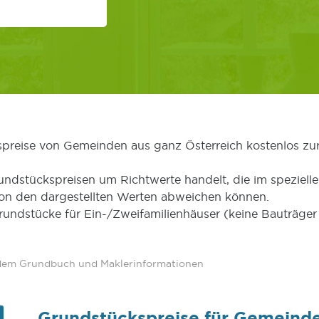
kspreise von Gemeinden aus ganz Österreich kostenlos zu
undstückspreisen um Richtwerte handelt, die im speziellen
von den dargestellten Werten abweichen können.
Grundstücke für Ein-/Zweifamilienhäuser (keine Bauträg
 dem Grundbuch und Maklerinformationen
Grundstückspreise für Gemeind