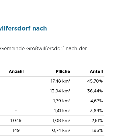
ilfersdorf nach
r Gemeinde Großwilfersdorf nach der
Anzahl
Fläche
Anteil
-
17,48 km²
45,70%
-
13,94 km²
36,44%
-
1,79 km²
4,67%
-
1,41 km²
3,69%
1.049
1,08 km²
2,81%
149
0,74 km²
1,93%