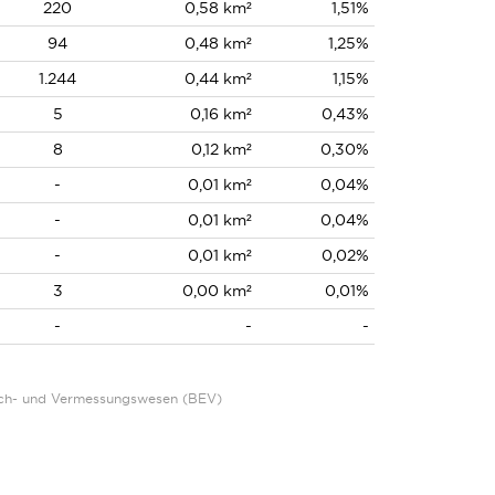
220
0,58 km²
1,51%
94
0,48 km²
1,25%
1.244
0,44 km²
1,15%
5
0,16 km²
0,43%
8
0,12 km²
0,30%
-
0,01 km²
0,04%
-
0,01 km²
0,04%
-
0,01 km²
0,02%
3
0,00 km²
0,01%
-
-
-
Eich- und Vermessungswesen (BEV)