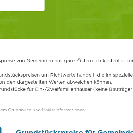
kspreise von Gemeinden aus ganz Österreich kostenlos zu
undstückspreisen um Richtwerte handelt, die im speziellen
von den dargestellten Werten abweichen können.
Grundstücke für Ein-/Zweifamilienhäuser (keine Bauträg
 dem Grundbuch und Maklerinformationen
Grundstückspreise für Gemeinde