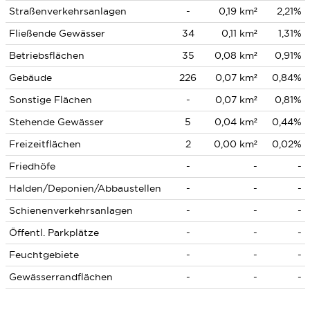
Straßenverkehrsanlagen
-
0,19 km²
2,21%
Fließende Gewässer
34
0,11 km²
1,31%
Betriebsflächen
35
0,08 km²
0,91%
Gebäude
226
0,07 km²
0,84%
Sonstige Flächen
-
0,07 km²
0,81%
Stehende Gewässer
5
0,04 km²
0,44%
Freizeitflächen
2
0,00 km²
0,02%
Friedhöfe
-
-
-
Halden/Deponien/Abbaustellen
-
-
-
Schienenverkehrsanlagen
-
-
-
Öffentl. Parkplätze
-
-
-
Feuchtgebiete
-
-
-
Gewässerrandflächen
-
-
-