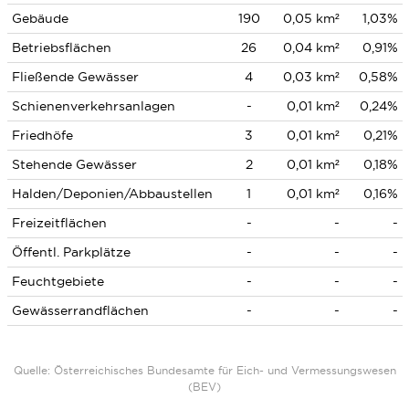
Gebäude
190
0,05 km²
1,03%
Betriebsflächen
26
0,04 km²
0,91%
Fließende Gewässer
4
0,03 km²
0,58%
Schienenverkehrsanlagen
-
0,01 km²
0,24%
Friedhöfe
3
0,01 km²
0,21%
Stehende Gewässer
2
0,01 km²
0,18%
Halden/Deponien/Abbaustellen
1
0,01 km²
0,16%
Freizeitflächen
-
-
-
Öffentl. Parkplätze
-
-
-
Feuchtgebiete
-
-
-
Gewässerrandflächen
-
-
-
Quelle: Österreichisches Bundesamte für Eich- und Vermessungswesen
(BEV)