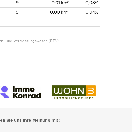
9
0,01 km²
0,08%
5
0,00 km²
0,04%
-
-
-
Eich- und Vermessungswesen (BEV)
len Sie uns Ihre Meinung mit!