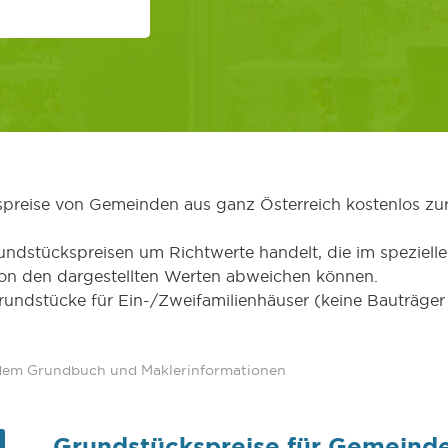
kspreise von Gemeinden aus ganz Österreich kostenlos zu
undstückspreisen um Richtwerte handelt, die im speziellen
von den dargestellten Werten abweichen können.
Grundstücke für Ein-/Zweifamilienhäuser (keine Bauträg
 dem Grundbuch und Maklerinformationen
Grundstückspreise für Gemeind