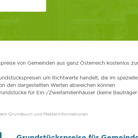
kspreise von Gemeinden aus ganz Österreich kostenlos zu
undstückspreisen um Richtwerte handelt, die im speziellen
von den dargestellten Werten abweichen können.
Grundstücke für Ein-/Zweifamilienhäuser (keine Bauträg
 dem Grundbuch und Maklerinformationen
Grundstückspreise für Gemeind