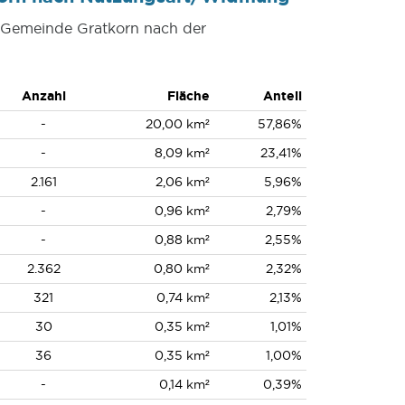
r Gemeinde Gratkorn nach der
Anzahl
Fläche
Anteil
-
20,00 km²
57,86%
-
8,09 km²
23,41%
2.161
2,06 km²
5,96%
-
0,96 km²
2,79%
-
0,88 km²
2,55%
2.362
0,80 km²
2,32%
321
0,74 km²
2,13%
30
0,35 km²
1,01%
36
0,35 km²
1,00%
-
0,14 km²
0,39%