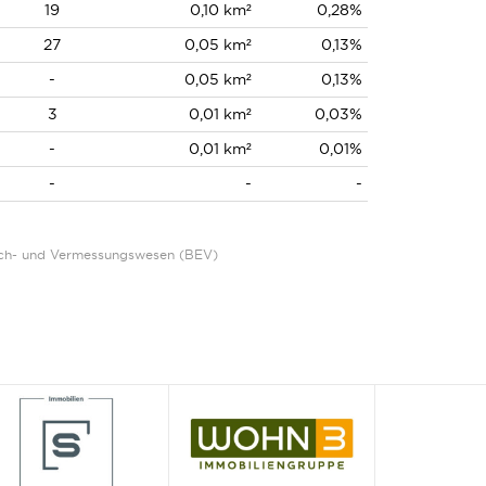
19
0,10 km²
0,28%
27
0,05 km²
0,13%
-
0,05 km²
0,13%
3
0,01 km²
0,03%
-
0,01 km²
0,01%
-
-
-
Eich- und Vermessungswesen (BEV)