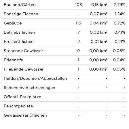
Bauland/Gärten
103
0,15 km²
2,79%
Sonstige Flächen
-
0,07 km²
1,24%
Gebäude
115
0,04 km²
0,72%
Betriebsflächen
7
0,02 km²
0,41%
Freizeitflächen
2
0,01 km²
0,21%
Stehende Gewässer
9
0,00 km²
0,08%
Friedhöfe
1
0,00 km²
0,04%
Fließende Gewässer
1
0,00 km²
0,03%
Halden/Deponien/Abbaustellen
-
-
-
Schienenverkehrsanlagen
-
-
-
Öffentl. Parkplätze
-
-
-
Feuchtgebiete
-
-
-
Gewässerrandflächen
-
-
-