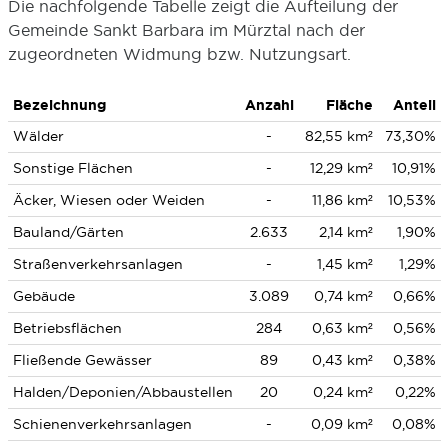
Die nachfolgende Tabelle zeigt die Aufteilung der
Gemeinde Sankt Barbara im Mürztal nach der
zugeordneten Widmung bzw. Nutzungsart.
Bezeichnung
Anzahl
Fläche
Anteil
Wälder
-
82,55 km²
73,30%
Sonstige Flächen
-
12,29 km²
10,91%
Äcker, Wiesen oder Weiden
-
11,86 km²
10,53%
Bauland/Gärten
2.633
2,14 km²
1,90%
Straßenverkehrsanlagen
-
1,45 km²
1,29%
Gebäude
3.089
0,74 km²
0,66%
Betriebsflächen
284
0,63 km²
0,56%
Fließende Gewässer
89
0,43 km²
0,38%
Halden/Deponien/Abbaustellen
20
0,24 km²
0,22%
Schienenverkehrsanlagen
-
0,09 km²
0,08%