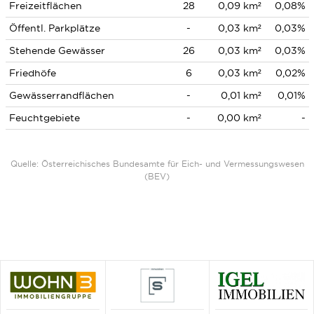
Freizeitflächen
28
0,09 km²
0,08%
Öffentl. Parkplätze
-
0,03 km²
0,03%
Stehende Gewässer
26
0,03 km²
0,03%
Friedhöfe
6
0,03 km²
0,02%
Gewässerrandflächen
-
0,01 km²
0,01%
Feuchtgebiete
-
0,00 km²
-
Quelle: Österreichisches Bundesamte für Eich- und Vermessungswesen
(BEV)