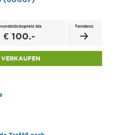
rundstückspreis bis
Tendenz
€ 100.-
VERKAUFEN
ß
e
de Traföß nach