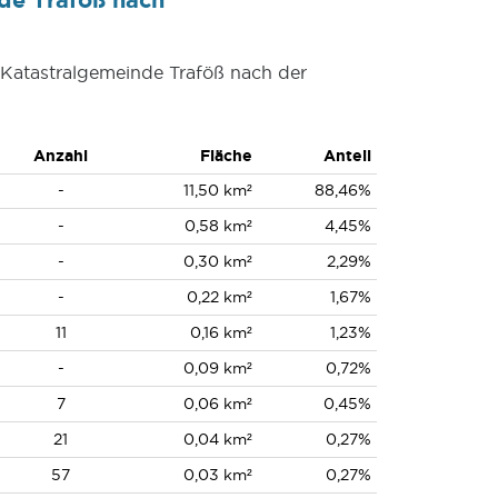
r Katastralgemeinde Traföß nach der
Anzahl
Fläche
Anteil
-
11,50 km²
88,46%
-
0,58 km²
4,45%
-
0,30 km²
2,29%
-
0,22 km²
1,67%
11
0,16 km²
1,23%
-
0,09 km²
0,72%
7
0,06 km²
0,45%
21
0,04 km²
0,27%
57
0,03 km²
0,27%