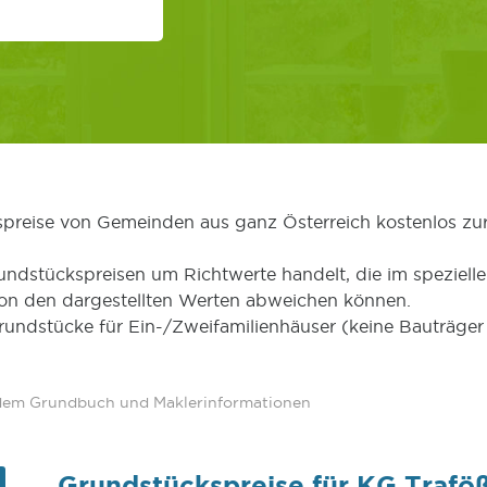
kspreise von Gemeinden aus ganz Österreich kostenlos zu
undstückspreisen um Richtwerte handelt, die im speziellen
von den dargestellten Werten abweichen können.
Grundstücke für Ein-/Zweifamilienhäuser (keine Bauträg
 dem Grundbuch und Maklerinformationen
Grundstückspreise für KG Trafö