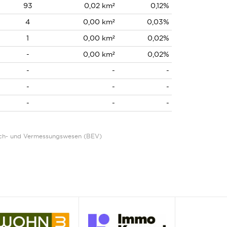
93
0,02 km²
0,12%
4
0,00 km²
0,03%
1
0,00 km²
0,02%
-
0,00 km²
0,02%
-
-
-
-
-
-
-
-
-
Eich- und Vermessungswesen (BEV)