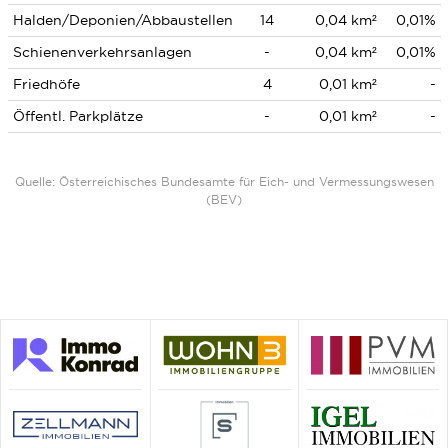
Halden/Deponien/Abbaustellen
14
0,04 km²
0,01%
Schienenverkehrsanlagen
-
0,04 km²
0,01%
Friedhöfe
4
0,01 km²
-
Öffentl. Parkplätze
-
0,01 km²
-
Quelle: Österreichisches Bundesamte für Eich- und Vermessungswesen
(BEV)