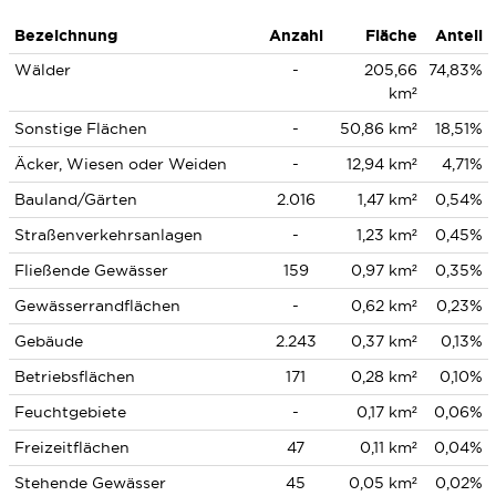
Bezeichnung
Anzahl
Fläche
Anteil
Wälder
-
205,66
74,83%
km²
Sonstige Flächen
-
50,86 km²
18,51%
Äcker, Wiesen oder Weiden
-
12,94 km²
4,71%
Bauland/Gärten
2.016
1,47 km²
0,54%
Straßenverkehrsanlagen
-
1,23 km²
0,45%
Fließende Gewässer
159
0,97 km²
0,35%
Gewässerrandflächen
-
0,62 km²
0,23%
Gebäude
2.243
0,37 km²
0,13%
Betriebsflächen
171
0,28 km²
0,10%
Feuchtgebiete
-
0,17 km²
0,06%
Freizeitflächen
47
0,11 km²
0,04%
Stehende Gewässer
45
0,05 km²
0,02%