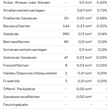
Äcker, Wiesen oder Weiden
-
5,11 km²
5,43%
Straßenverkehrsanlagen
-
0,67 km²
0,72%
Fließende Gewässer
30
0,55 km²
0,58%
Bauland/Gärten
544
0,33 km²
0,35%
Gebäude
990
0,13 km²
0,14%
Betriebsflächen
90
0,12 km²
0,12%
Schienenverkehrsanlagen
-
0,11 km²
0,12%
Stehende Gewässer
47
0,03 km²
0,03%
Freizeitflächen
8
0,03 km²
0,03%
Halden/Deponien/Abbaustellen
2
0,01 km²
0,01%
Friedhöfe
3
0,01 km²
0,01%
Öffentl. Parkplätze
-
0,00 km²
-
Gewässerrandflächen
-
0,00 km²
-
Feuchtgebiete
-
-
-