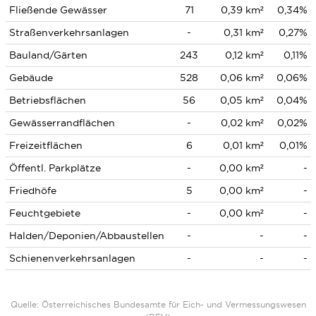
Fließende Gewässer
71
0,39 km²
0,34%
Straßenverkehrsanlagen
-
0,31 km²
0,27%
Bauland/Gärten
243
0,12 km²
0,11%
Gebäude
528
0,06 km²
0,06%
Betriebsflächen
56
0,05 km²
0,04%
Gewässerrandflächen
-
0,02 km²
0,02%
Freizeitflächen
6
0,01 km²
0,01%
Öffentl. Parkplätze
-
0,00 km²
-
Friedhöfe
5
0,00 km²
-
Feuchtgebiete
-
0,00 km²
-
Halden/Deponien/Abbaustellen
-
-
-
Schienenverkehrsanlagen
-
-
-
Quelle: Österreichisches Bundesamte für Eich- und Vermessungswesen