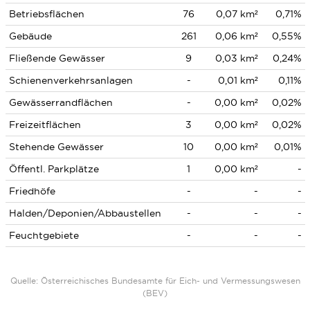
Betriebsflächen
76
0,07 km²
0,71%
Gebäude
261
0,06 km²
0,55%
Fließende Gewässer
9
0,03 km²
0,24%
Schienenverkehrsanlagen
-
0,01 km²
0,11%
Gewässerrandflächen
-
0,00 km²
0,02%
Freizeitflächen
3
0,00 km²
0,02%
Stehende Gewässer
10
0,00 km²
0,01%
Öffentl. Parkplätze
1
0,00 km²
-
Friedhöfe
-
-
-
Halden/Deponien/Abbaustellen
-
-
-
Feuchtgebiete
-
-
-
Quelle: Österreichisches Bundesamte für Eich- und Vermessungswesen
(BEV)