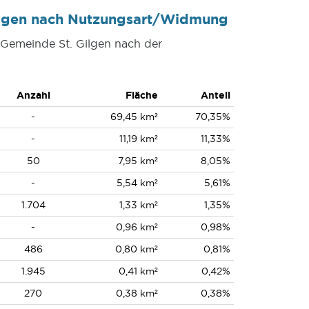
Gilgen nach Nutzungsart/Widmung
r Gemeinde St. Gilgen nach der
Anzahl
Fläche
Anteil
-
69,45 km²
70,35%
-
11,19 km²
11,33%
50
7,95 km²
8,05%
-
5,54 km²
5,61%
1.704
1,33 km²
1,35%
-
0,96 km²
0,98%
486
0,80 km²
0,81%
1.945
0,41 km²
0,42%
270
0,38 km²
0,38%