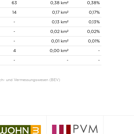
63
0,38 km²
0,38%
14
0,17 km²
0,17%
-
0,13 km²
0,13%
-
0,02 km²
0,02%
-
0,01 km²
0,01%
4
0,00 km²
-
-
-
-
Eich- und Vermessungswesen (BEV)