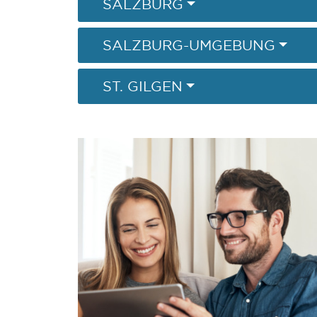
SALZBURG
SALZBURG-UMGEBUNG
ST. GILGEN