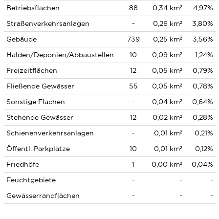
Betriebsflächen
88
0,34 km²
4,97%
Straßenverkehrsanlagen
-
0,26 km²
3,80%
Gebäude
739
0,25 km²
3,56%
Halden/Deponien/Abbaustellen
10
0,09 km²
1,24%
Freizeitflächen
12
0,05 km²
0,79%
Fließende Gewässer
55
0,05 km²
0,78%
Sonstige Flächen
-
0,04 km²
0,64%
Stehende Gewässer
12
0,02 km²
0,28%
Schienenverkehrsanlagen
-
0,01 km²
0,21%
Öffentl. Parkplätze
10
0,01 km²
0,12%
Friedhöfe
1
0,00 km²
0,04%
Feuchtgebiete
-
-
-
Gewässerrandflächen
-
-
-