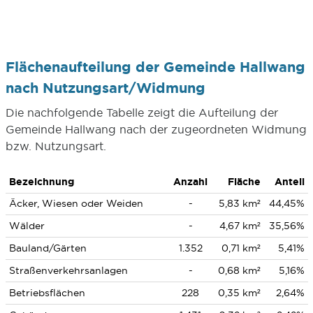
Flächenaufteilung der Gemeinde Hallwang
nach Nutzungsart/Widmung
Die nachfolgende Tabelle zeigt die Aufteilung der
Gemeinde Hallwang nach der zugeordneten Widmung
bzw. Nutzungsart.
Bezeichnung
Anzahl
Fläche
Anteil
Äcker, Wiesen oder Weiden
-
5,83 km²
44,45%
Wälder
-
4,67 km²
35,56%
Bauland/Gärten
1.352
0,71 km²
5,41%
Straßenverkehrsanlagen
-
0,68 km²
5,16%
Betriebsflächen
228
0,35 km²
2,64%