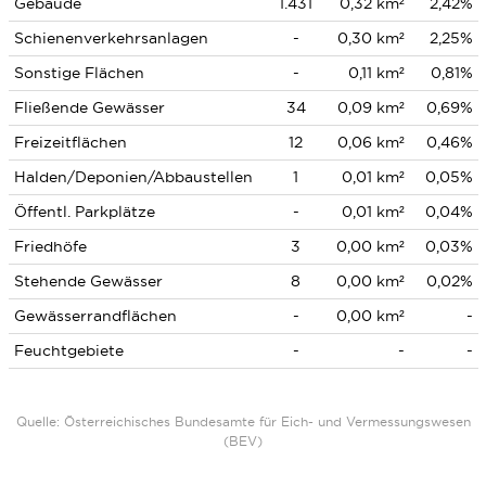
Gebäude
1.431
0,32 km²
2,42%
Schienenverkehrsanlagen
-
0,30 km²
2,25%
Sonstige Flächen
-
0,11 km²
0,81%
Fließende Gewässer
34
0,09 km²
0,69%
Freizeitflächen
12
0,06 km²
0,46%
Halden/Deponien/Abbaustellen
1
0,01 km²
0,05%
Öffentl. Parkplätze
-
0,01 km²
0,04%
Friedhöfe
3
0,00 km²
0,03%
Stehende Gewässer
8
0,00 km²
0,02%
Gewässerrandflächen
-
0,00 km²
-
Feuchtgebiete
-
-
-
Quelle: Österreichisches Bundesamte für Eich- und Vermessungswesen
(BEV)