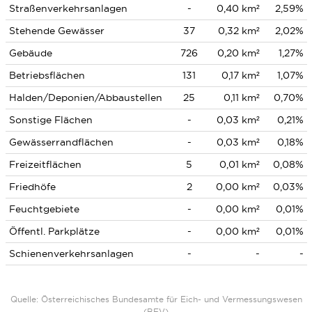
Straßenverkehrsanlagen
-
0,40 km²
2,59%
Stehende Gewässer
37
0,32 km²
2,02%
Gebäude
726
0,20 km²
1,27%
Betriebsflächen
131
0,17 km²
1,07%
Halden/Deponien/Abbaustellen
25
0,11 km²
0,70%
Sonstige Flächen
-
0,03 km²
0,21%
Gewässerrandflächen
-
0,03 km²
0,18%
Freizeitflächen
5
0,01 km²
0,08%
Friedhöfe
2
0,00 km²
0,03%
Feuchtgebiete
-
0,00 km²
0,01%
Öffentl. Parkplätze
-
0,00 km²
0,01%
Schienenverkehrsanlagen
-
-
-
Quelle: Österreichisches Bundesamte für Eich- und Vermessungswesen
(BEV)