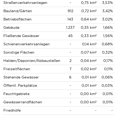
Straßenverkehrsanlagen
-
0,75 km²
3,53%
Bauland/Gärten
912
0,72 km²
3,42%
Betriebsflächen
143
0,64 km²
3,02%
Gebäude
1.237
0,35 km²
1,66%
Fließende Gewässer
45
0,33 km²
1,56%
Schienenverkehrsanlagen
-
0,14 km²
0,68%
Sonstige Flächen
-
0,07 km²
0,32%
Halden/Deponien/Abbaustellen
2
0,04 km²
0,17%
Freizeitflächen
7
0,02 km²
0,11%
Stehende Gewässer
6
0,01 km²
0,06%
Öffentl. Parkplätze
-
0,01 km²
0,03%
Feuchtgebiete
-
0,00 km²
0,01%
Gewässerrandflächen
-
0,00 km²
0,01%
Friedhöfe
-
-
-