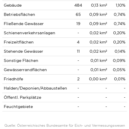
Gebäude
484
0,13 km²
1,10%
Betriebsflächen
65
0,09 km²
0,74%
Fließende Gewässer
19
0,09 km²
0,74%
Schienenverkehrsanlagen
-
0,02 km²
0,20%
Freizeitflächen
4
0,02 km²
0,20%
Stehende Gewässer
11
0,02 km²
0,14%
Sonstige Flächen
-
0,01 km²
0,09%
Gewässerrandflächen
-
0,01 km²
0,05%
Friedhöfe
2
0,00 km²
0,01%
Halden/Deponien/Abbaustellen
-
-
-
Öffentl. Parkplätze
-
-
-
Feuchtgebiete
-
-
-
Quelle: Österreichisches Bundesamte für Eich- und Vermessungswesen