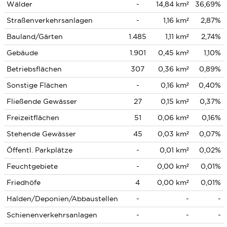
Wälder
-
14,84 km²
36,69%
Straßenverkehrsanlagen
-
1,16 km²
2,87%
Bauland/Gärten
1.485
1,11 km²
2,74%
Gebäude
1.901
0,45 km²
1,10%
Betriebsflächen
307
0,36 km²
0,89%
Sonstige Flächen
-
0,16 km²
0,40%
Fließende Gewässer
27
0,15 km²
0,37%
Freizeitflächen
51
0,06 km²
0,16%
Stehende Gewässer
45
0,03 km²
0,07%
Öffentl. Parkplätze
-
0,01 km²
0,02%
Feuchtgebiete
-
0,00 km²
0,01%
Friedhöfe
4
0,00 km²
0,01%
Halden/Deponien/Abbaustellen
-
-
-
Schienenverkehrsanlagen
-
-
-