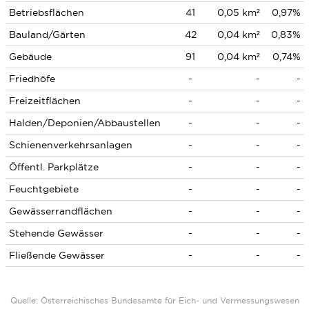
Betriebsflächen
41
0,05 km²
0,97%
Bauland/Gärten
42
0,04 km²
0,83%
Gebäude
91
0,04 km²
0,74%
Friedhöfe
-
-
-
Freizeitflächen
-
-
-
Halden/Deponien/Abbaustellen
-
-
-
Schienenverkehrsanlagen
-
-
-
Öffentl. Parkplätze
-
-
-
Feuchtgebiete
-
-
-
Gewässerrandflächen
-
-
-
Stehende Gewässer
-
-
-
Fließende Gewässer
-
-
-
Quelle: Österreichisches Bundesamte für Eich- und Vermessungswesen