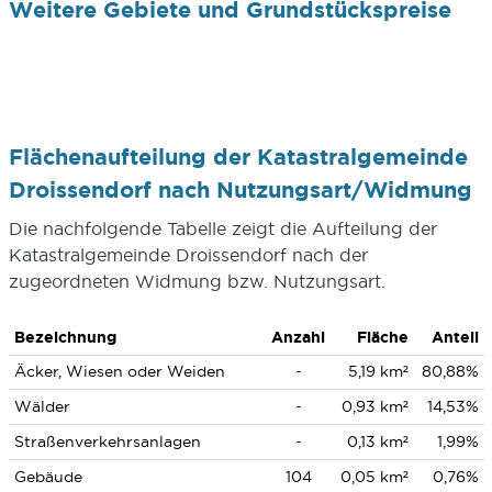
Weitere Gebiete und Grundstückspreise
Flächenaufteilung der Katastralgemeinde
Droissendorf nach Nutzungsart/Widmung
Die nachfolgende Tabelle zeigt die Aufteilung der
Katastralgemeinde Droissendorf nach der
zugeordneten Widmung bzw. Nutzungsart.
Bezeichnung
Anzahl
Fläche
Anteil
Äcker, Wiesen oder Weiden
-
5,19 km²
80,88%
Wälder
-
0,93 km²
14,53%
Straßenverkehrsanlagen
-
0,13 km²
1,99%
Gebäude
104
0,05 km²
0,76%