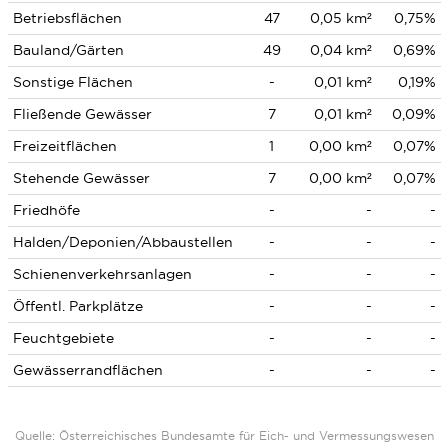
Betriebsflächen
47
0,05 km²
0,75%
Bauland/Gärten
49
0,04 km²
0,69%
Sonstige Flächen
-
0,01 km²
0,19%
Fließende Gewässer
7
0,01 km²
0,09%
Freizeitflächen
1
0,00 km²
0,07%
Stehende Gewässer
7
0,00 km²
0,07%
Friedhöfe
-
-
-
Halden/Deponien/Abbaustellen
-
-
-
Schienenverkehrsanlagen
-
-
-
Öffentl. Parkplätze
-
-
-
Feuchtgebiete
-
-
-
Gewässerrandflächen
-
-
-
Quelle: Österreichisches Bundesamte für Eich- und Vermessungswesen