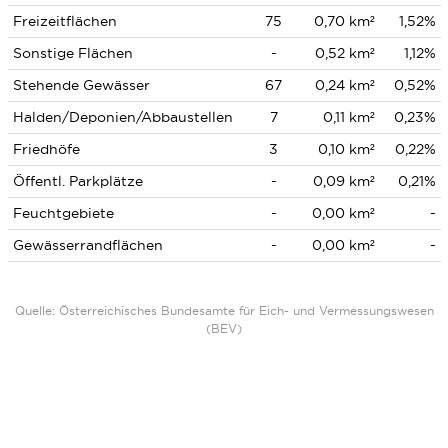
Freizeitflächen
75
0,70 km²
1,52%
Sonstige Flächen
-
0,52 km²
1,12%
Stehende Gewässer
67
0,24 km²
0,52%
Halden/Deponien/Abbaustellen
7
0,11 km²
0,23%
Friedhöfe
3
0,10 km²
0,22%
Öffentl. Parkplätze
-
0,09 km²
0,21%
Feuchtgebiete
-
0,00 km²
-
Gewässerrandflächen
-
0,00 km²
-
Quelle: Österreichisches Bundesamte für Eich- und Vermessungswesen
(BEV)