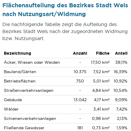
Flächenaufteilung des Bezirkes Stadt Wels
nach Nutzungsart/Widmung
Die nachfolgende Tabelle zeigt die Aufteilung des
Bezirkes Stadt Wels nach der zugeordneten Widmung
bzw. Nutzungsart.
Bezeichnung
Anzahl
Fläche
Anteil
Äcker, Wiesen oder Weiden
-
17,50 km²
38,11%
Bauland/Gärten
10.375
7,52 km²
16,39%
Betriebsflächen
750
5,01 km²
10,92%
Straßenverkehrsanlagen
-
4,84 km²
10,54%
Gebäude
13.042
4,17 km²
9,09%
Wälder
-
3,41 km²
7,42%
Schienenverkehrsanlagen
-
0,98 km²
2,13%
Fließende Gewässer
181
0,73 km²
1,59%