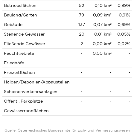
Betriebsflächen
52
0,10 km²
0,99%
Bauland/Gärten
79
0,09 km²
0,91%
Gebäude
137
0,07 km²
0,69%
Stehende Gewässer
20
0,01 km²
0,05%
Fließende Gewässer
2
0,00 km²
0,02%
Feuchtgebiete
-
0,00 km²
-
Friedhöfe
-
-
-
Freizeitflächen
-
-
-
Halden/Deponien/Abbaustellen
-
-
-
Schienenverkehrsanlagen
-
-
-
Öffentl. Parkplätze
-
-
-
Gewässerrandflächen
-
-
-
Quelle: Österreichisches Bundesamte für Eich- und Vermessungswesen