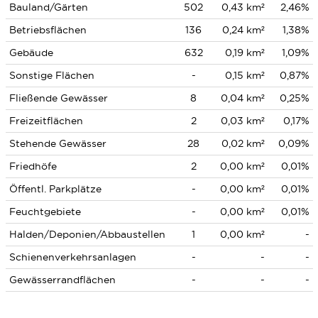
Bauland/Gärten
502
0,43 km²
2,46%
Betriebsflächen
136
0,24 km²
1,38%
Gebäude
632
0,19 km²
1,09%
Sonstige Flächen
-
0,15 km²
0,87%
Fließende Gewässer
8
0,04 km²
0,25%
Freizeitflächen
2
0,03 km²
0,17%
Stehende Gewässer
28
0,02 km²
0,09%
Friedhöfe
2
0,00 km²
0,01%
Öffentl. Parkplätze
-
0,00 km²
0,01%
Feuchtgebiete
-
0,00 km²
0,01%
Halden/Deponien/Abbaustellen
1
0,00 km²
-
Schienenverkehrsanlagen
-
-
-
Gewässerrandflächen
-
-
-