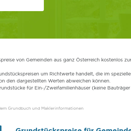
kspreise von Gemeinden aus ganz Österreich kostenlos zu
undstückspreisen um Richtwerte handelt, die im speziellen
von den dargestellten Werten abweichen können.
Grundstücke für Ein-/Zweifamilienhäuser (keine Bauträg
 dem Grundbuch und Maklerinformationen
Grundstückspreise für Gemeinde