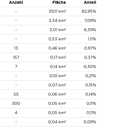
Anzahl
Fläche
Anteil
-
39,11 km²
82,95%
-
3,34 km²
7,09%
-
3,01 km²
6,39%
-
0,53 km²
1,11%
13
0,46 km²
0,97%
157
0,17 km²
0,37%
7
0,14 km²
0,30%
-
0,10 km²
0,21%
-
0,07 km²
0,15%
55
0,06 km²
0,14%
300
0,05 km²
0,11%
4
0,05 km²
0,11%
-
0,04 km²
0,09%