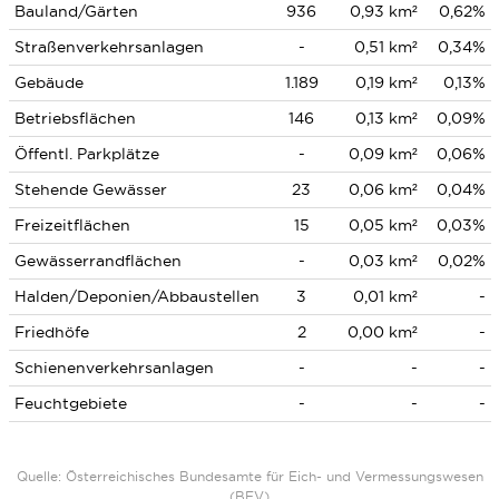
Bauland/Gärten
936
0,93 km²
0,62%
Straßenverkehrsanlagen
-
0,51 km²
0,34%
Gebäude
1.189
0,19 km²
0,13%
Betriebsflächen
146
0,13 km²
0,09%
Öffentl. Parkplätze
-
0,09 km²
0,06%
Stehende Gewässer
23
0,06 km²
0,04%
Freizeitflächen
15
0,05 km²
0,03%
Gewässerrandflächen
-
0,03 km²
0,02%
Halden/Deponien/Abbaustellen
3
0,01 km²
-
Friedhöfe
2
0,00 km²
-
Schienenverkehrsanlagen
-
-
-
Feuchtgebiete
-
-
-
Quelle: Österreichisches Bundesamte für Eich- und Vermessungswesen
(BEV)