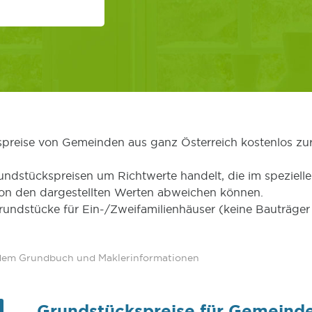
kspreise von Gemeinden aus ganz Österreich kostenlos zu
undstückspreisen um Richtwerte handelt, die im speziellen
von den dargestellten Werten abweichen können.
Grundstücke für Ein-/Zweifamilienhäuser (keine Bauträg
 dem Grundbuch und Maklerinformationen
Grundstückspreise für Gemeind