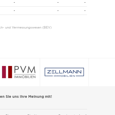
-
-
-
-
-
-
Eich- und Vermessungswesen (BEV)
len Sie uns Ihre Meinung mit!