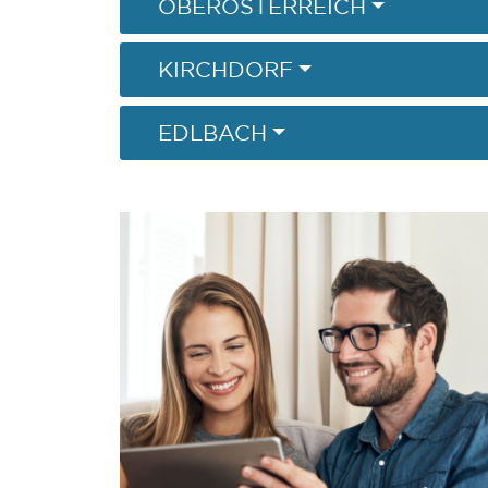
OBERÖSTERREICH
KIRCHDORF
EDLBACH