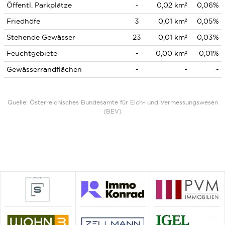
Öffentl. Parkplätze
-
0,02 km²
0,06%
Friedhöfe
3
0,01 km²
0,05%
Stehende Gewässer
23
0,01 km²
0,03%
Feuchtgebiete
-
0,00 km²
0,01%
Gewässerrandflächen
-
-
-
Quelle: Österreichisches Bundesamte für Eich- und Vermessungswesen
(BEV)