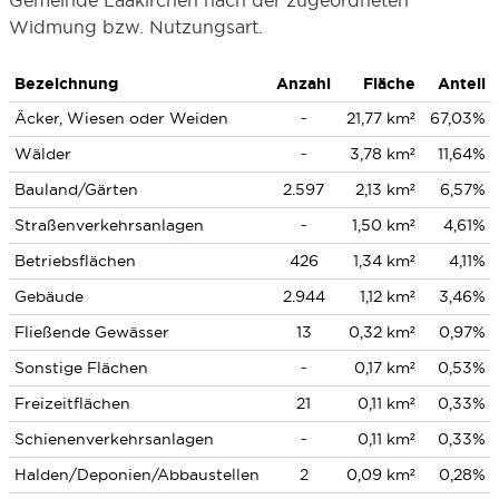
Gemeinde Laakirchen nach der zugeordneten
Widmung bzw. Nutzungsart.
Bezeichnung
Anzahl
Fläche
Anteil
Äcker, Wiesen oder Weiden
-
21,77 km²
67,03%
Wälder
-
3,78 km²
11,64%
Bauland/Gärten
2.597
2,13 km²
6,57%
Straßenverkehrsanlagen
-
1,50 km²
4,61%
Betriebsflächen
426
1,34 km²
4,11%
Gebäude
2.944
1,12 km²
3,46%
Fließende Gewässer
13
0,32 km²
0,97%
Sonstige Flächen
-
0,17 km²
0,53%
Freizeitflächen
21
0,11 km²
0,33%
Schienenverkehrsanlagen
-
0,11 km²
0,33%
Halden/Deponien/Abbaustellen
2
0,09 km²
0,28%