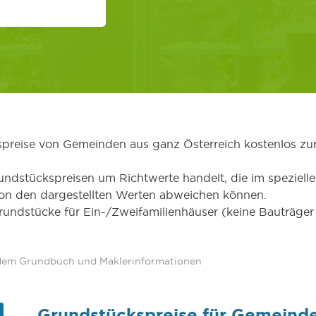
kspreise von Gemeinden aus ganz Österreich kostenlos zu
undstückspreisen um Richtwerte handelt, die im speziellen
von den dargestellten Werten abweichen können.
Grundstücke für Ein-/Zweifamilienhäuser (keine Bauträg
 dem Grundbuch und Maklerinformationen
Grundstückspreise für Gemeind