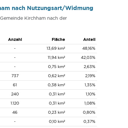
hham nach Nutzungsart/Widmung
er Gemeinde Kirchham nach der
Anzahl
Fläche
Anteil
-
13,69 km²
48,16%
-
11,94 km²
42,03%
-
0,75 km²
2,63%
737
0,62 km²
2,19%
61
0,38 km²
1,35%
240
0,31 km²
1,10%
1.120
0,31 km²
1,08%
46
0,23 km²
0,80%
-
0,10 km²
0,37%