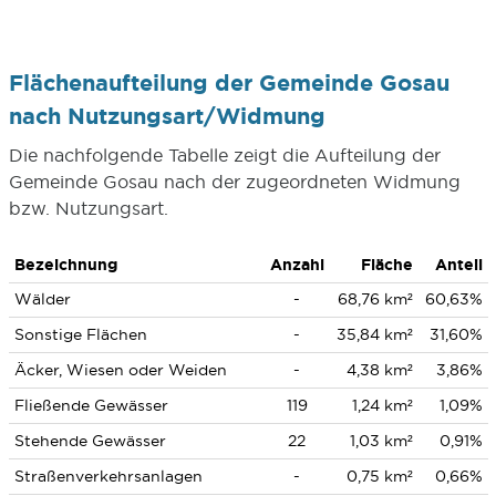
Flächenaufteilung der Gemeinde Gosau
nach Nutzungsart/Widmung
Die nachfolgende Tabelle zeigt die Aufteilung der
Gemeinde Gosau nach der zugeordneten Widmung
bzw. Nutzungsart.
Bezeichnung
Anzahl
Fläche
Anteil
Wälder
-
68,76 km²
60,63%
Sonstige Flächen
-
35,84 km²
31,60%
Äcker, Wiesen oder Weiden
-
4,38 km²
3,86%
Fließende Gewässer
119
1,24 km²
1,09%
Stehende Gewässer
22
1,03 km²
0,91%
Straßenverkehrsanlagen
-
0,75 km²
0,66%