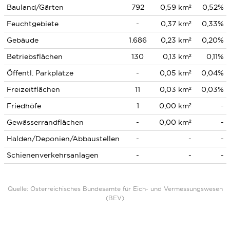
Bauland/Gärten
792
0,59 km²
0,52%
Feuchtgebiete
-
0,37 km²
0,33%
Gebäude
1.686
0,23 km²
0,20%
Betriebsflächen
130
0,13 km²
0,11%
Öffentl. Parkplätze
-
0,05 km²
0,04%
Freizeitflächen
11
0,03 km²
0,03%
Friedhöfe
1
0,00 km²
-
Gewässerrandflächen
-
0,00 km²
-
Halden/Deponien/Abbaustellen
-
-
-
Schienenverkehrsanlagen
-
-
-
Quelle: Österreichisches Bundesamte für Eich- und Vermessungswesen
(BEV)