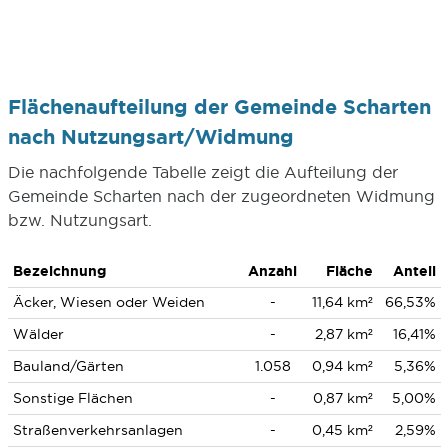
Flächenaufteilung der Gemeinde Scharten
nach Nutzungsart/Widmung
Die nachfolgende Tabelle zeigt die Aufteilung der
Gemeinde Scharten nach der zugeordneten Widmung
bzw. Nutzungsart.
Bezeichnung
Anzahl
Fläche
Anteil
Äcker, Wiesen oder Weiden
-
11,64 km²
66,53%
Wälder
-
2,87 km²
16,41%
Bauland/Gärten
1.058
0,94 km²
5,36%
Sonstige Flächen
-
0,87 km²
5,00%
Straßenverkehrsanlagen
-
0,45 km²
2,59%