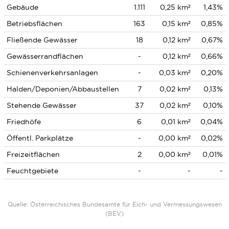
Gebäude
1.111
0,25 km²
1,43%
Betriebsflächen
163
0,15 km²
0,85%
Fließende Gewässer
18
0,12 km²
0,67%
Gewässerrandflächen
-
0,12 km²
0,66%
Schienenverkehrsanlagen
-
0,03 km²
0,20%
Halden/Deponien/Abbaustellen
7
0,02 km²
0,13%
Stehende Gewässer
37
0,02 km²
0,10%
Friedhöfe
6
0,01 km²
0,04%
Öffentl. Parkplätze
-
0,00 km²
0,02%
Freizeitflächen
2
0,00 km²
0,01%
Feuchtgebiete
-
-
-
Quelle: Österreichisches Bundesamte für Eich- und Vermessungswesen
(BEV)