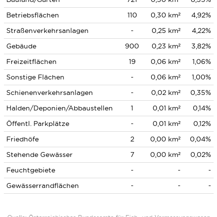
Betriebsflächen
110
0,30 km²
4,92%
Straßenverkehrsanlagen
-
0,25 km²
4,22%
Gebäude
900
0,23 km²
3,82%
Freizeitflächen
19
0,06 km²
1,06%
Sonstige Flächen
-
0,06 km²
1,00%
Schienenverkehrsanlagen
-
0,02 km²
0,35%
Halden/Deponien/Abbaustellen
1
0,01 km²
0,14%
Öffentl. Parkplätze
-
0,01 km²
0,12%
Friedhöfe
2
0,00 km²
0,04%
Stehende Gewässer
7
0,00 km²
0,02%
Feuchtgebiete
-
-
-
Gewässerrandflächen
-
-
-