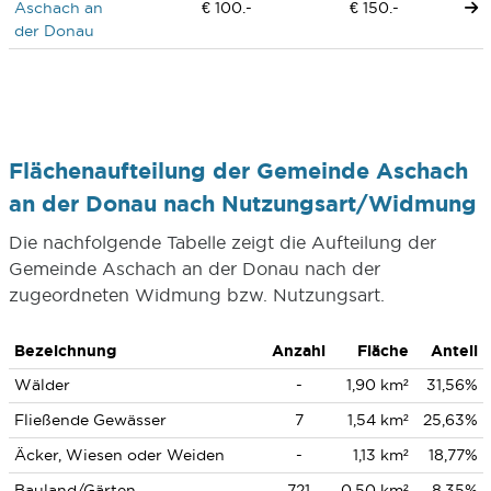
Aschach an
€ 100.-
€ 150.-
der Donau
Flächenaufteilung der Gemeinde Aschach
an der Donau nach Nutzungsart/Widmung
Die nachfolgende Tabelle zeigt die Aufteilung der
Gemeinde Aschach an der Donau nach der
zugeordneten Widmung bzw. Nutzungsart.
Bezeichnung
Anzahl
Fläche
Anteil
Wälder
-
1,90 km²
31,56%
Fließende Gewässer
7
1,54 km²
25,63%
Äcker, Wiesen oder Weiden
-
1,13 km²
18,77%
Bauland/Gärten
721
0,50 km²
8,35%