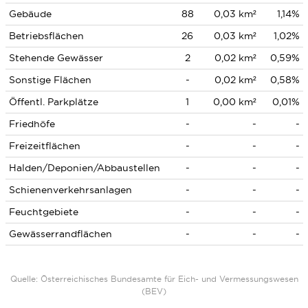
Gebäude
88
0,03 km²
1,14%
Betriebsflächen
26
0,03 km²
1,02%
Stehende Gewässer
2
0,02 km²
0,59%
Sonstige Flächen
-
0,02 km²
0,58%
Öffentl. Parkplätze
1
0,00 km²
0,01%
Friedhöfe
-
-
-
Freizeitflächen
-
-
-
Halden/Deponien/Abbaustellen
-
-
-
Schienenverkehrsanlagen
-
-
-
Feuchtgebiete
-
-
-
Gewässerrandflächen
-
-
-
Quelle: Österreichisches Bundesamte für Eich- und Vermessungswesen
(BEV)