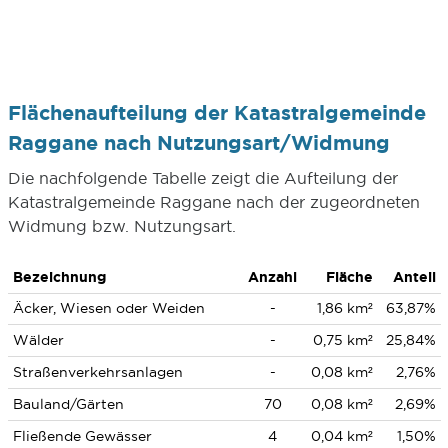
Flächenaufteilung der Katastralgemeinde
Raggane nach Nutzungsart/Widmung
Die nachfolgende Tabelle zeigt die Aufteilung der
Katastralgemeinde Raggane nach der zugeordneten
Widmung bzw. Nutzungsart.
Bezeichnung
Anzahl
Fläche
Anteil
Äcker, Wiesen oder Weiden
-
1,86 km²
63,87%
Wälder
-
0,75 km²
25,84%
Straßenverkehrsanlagen
-
0,08 km²
2,76%
Bauland/Gärten
70
0,08 km²
2,69%
Fließende Gewässer
4
0,04 km²
1,50%