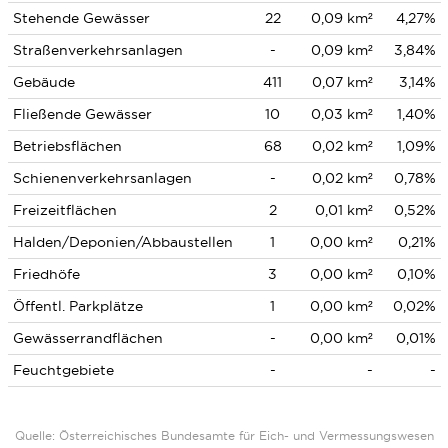
Stehende Gewässer
22
0,09 km²
4,27%
Straßenverkehrsanlagen
-
0,09 km²
3,84%
Gebäude
411
0,07 km²
3,14%
Fließende Gewässer
10
0,03 km²
1,40%
Betriebsflächen
68
0,02 km²
1,09%
Schienenverkehrsanlagen
-
0,02 km²
0,78%
Freizeitflächen
2
0,01 km²
0,52%
Halden/Deponien/Abbaustellen
1
0,00 km²
0,21%
Friedhöfe
3
0,00 km²
0,10%
Öffentl. Parkplätze
1
0,00 km²
0,02%
Gewässerrandflächen
-
0,00 km²
0,01%
Feuchtgebiete
-
-
-
Quelle: Österreichisches Bundesamte für Eich- und Vermessungswesen