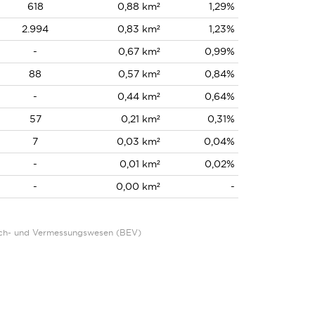
618
0,88 km²
1,29%
2.994
0,83 km²
1,23%
-
0,67 km²
0,99%
88
0,57 km²
0,84%
-
0,44 km²
0,64%
57
0,21 km²
0,31%
7
0,03 km²
0,04%
-
0,01 km²
0,02%
-
0,00 km²
-
Eich- und Vermessungswesen (BEV)