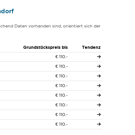
ndorf
chend Daten vorhanden sind, orientiert sich der
Grundstückspreis bis
Tendenz
€ 110.-
€ 110.-
€ 110.-
€ 110.-
€ 110.-
€ 110.-
€ 110.-
€ 110.-