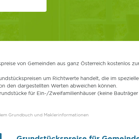
kspreise von Gemeinden aus ganz Österreich kostenlos zu
undstückspreisen um Richtwerte handelt, die im speziellen
von den dargestellten Werten abweichen können.
Grundstücke für Ein-/Zweifamilienhäuser (keine Bauträg
 dem Grundbuch und Maklerinformationen
Grundstückspreise für Gemeind