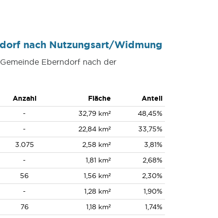
ndorf nach Nutzungsart/Widmung
r Gemeinde Eberndorf nach der
Anzahl
Fläche
Anteil
-
32,79 km²
48,45%
-
22,84 km²
33,75%
3.075
2,58 km²
3,81%
-
1,81 km²
2,68%
56
1,56 km²
2,30%
-
1,28 km²
1,90%
76
1,18 km²
1,74%