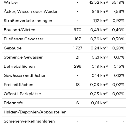
Wälder
-
42,52 km²
35,19%
Äcker, Wiesen oder Weiden
-
9,16 km²
7,58%
Straßenverkehrsanlagen
-
1,12 km²
0,92%
Bauland/Gärten
970
0,49 km²
0,40%
Fließende Gewässer
167
0,36 km²
0,30%
Gebäude
1.727
0,24 km²
0,20%
Stehende Gewässer
21
0,21 km²
0,17%
Betriebsflächen
298
0,19 km²
0,15%
Gewässerrandflächen
-
0,14 km²
0,12%
Freizeitflächen
18
0,03 km²
0,02%
Öffentl. Parkplätze
-
0,03 km²
0,02%
Friedhöfe
6
0,01 km²
-
Halden/Deponien/Abbaustellen
-
-
-
Schienenverkehrsanlagen
-
-
-