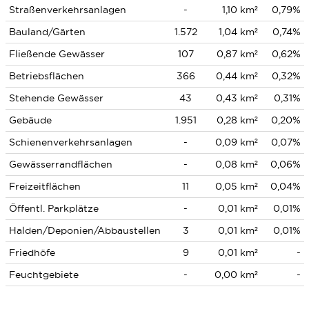
Straßenverkehrsanlagen
-
1,10 km²
0,79%
Bauland/Gärten
1.572
1,04 km²
0,74%
Fließende Gewässer
107
0,87 km²
0,62%
Betriebsflächen
366
0,44 km²
0,32%
Stehende Gewässer
43
0,43 km²
0,31%
Gebäude
1.951
0,28 km²
0,20%
Schienenverkehrsanlagen
-
0,09 km²
0,07%
Gewässerrandflächen
-
0,08 km²
0,06%
Freizeitflächen
11
0,05 km²
0,04%
Öffentl. Parkplätze
-
0,01 km²
0,01%
Halden/Deponien/Abbaustellen
3
0,01 km²
0,01%
Friedhöfe
9
0,01 km²
-
Feuchtgebiete
-
0,00 km²
-