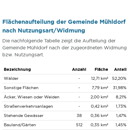
Flächenaufteilung der Gemeinde Mühldorf
nach Nutzungsart/Widmung
Die nachfolgende Tabelle zeigt die Aufteilung der
Gemeinde Mühldorf nach der zugeordneten Widmung
bzw. Nutzungsart.
Bezeichnung
Anzahl
Fläche
Anteil
Wälder
-
12,71 km²
52,20%
Sonstige Flächen
-
7,79 km²
31,98%
Äcker, Wiesen oder Weiden
-
2,00 km²
8,21%
Straßenverkehrsanlagen
-
0,42 km²
1,73%
Stehende Gewässer
38
0,36 km²
1,47%
Bauland/Gärten
512
0,35 km²
1,45%