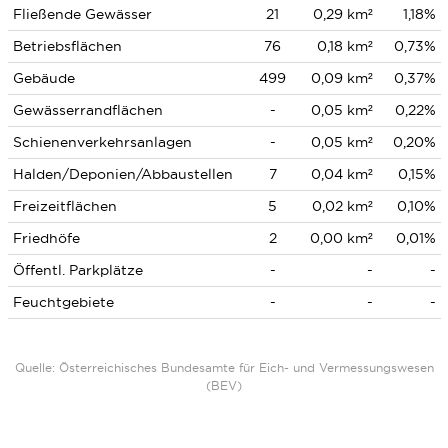
Fließende Gewässer
21
0,29 km²
1,18%
Betriebsflächen
76
0,18 km²
0,73%
Gebäude
499
0,09 km²
0,37%
Gewässerrandflächen
-
0,05 km²
0,22%
Schienenverkehrsanlagen
-
0,05 km²
0,20%
Halden/Deponien/Abbaustellen
7
0,04 km²
0,15%
Freizeitflächen
5
0,02 km²
0,10%
Friedhöfe
2
0,00 km²
0,01%
Öffentl. Parkplätze
-
-
-
Feuchtgebiete
-
-
-
Quelle: Österreichisches Bundesamte für Eich- und Vermessungswesen
(BEV)