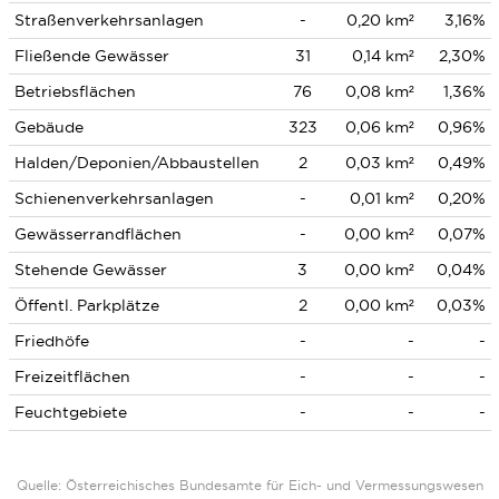
Straßenverkehrsanlagen
-
0,20 km²
3,16%
Fließende Gewässer
31
0,14 km²
2,30%
Betriebsflächen
76
0,08 km²
1,36%
Gebäude
323
0,06 km²
0,96%
Halden/Deponien/Abbaustellen
2
0,03 km²
0,49%
Schienenverkehrsanlagen
-
0,01 km²
0,20%
Gewässerrandflächen
-
0,00 km²
0,07%
Stehende Gewässer
3
0,00 km²
0,04%
Öffentl. Parkplätze
2
0,00 km²
0,03%
Friedhöfe
-
-
-
Freizeitflächen
-
-
-
Feuchtgebiete
-
-
-
Quelle: Österreichisches Bundesamte für Eich- und Vermessungswesen