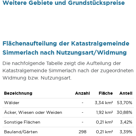
Weitere Gebiete und Grundstückspreise
Flächenaufteilung der Katastralgemeinde
Simmerlach nach Nutzungsart/Widmung
Die nachfolgende Tabelle zeigt die Aufteilung der
Katastralgemeinde Simmerlach nach der zugeordneten
Widmung bzw. Nutzungsart.
Bezeichnung
Anzahl
Fläche
Anteil
Wälder
-
3,34 km²
53,70%
Äcker, Wiesen oder Weiden
-
1,92 km²
30,88%
Sonstige Flächen
-
0,21 km²
3,42%
Bauland/Gärten
298
0,21 km²
3,39%