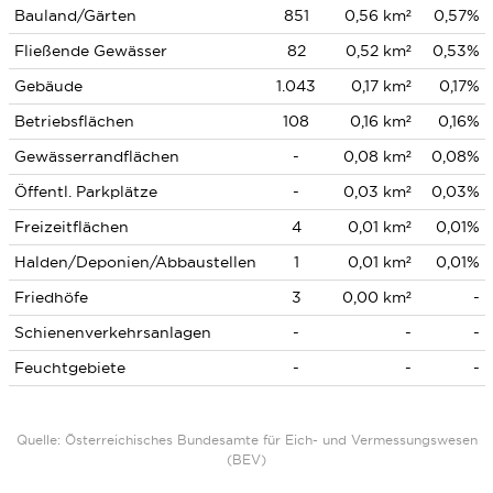
Bauland/Gärten
851
0,56 km²
0,57%
Fließende Gewässer
82
0,52 km²
0,53%
Gebäude
1.043
0,17 km²
0,17%
Betriebsflächen
108
0,16 km²
0,16%
Gewässerrandflächen
-
0,08 km²
0,08%
Öffentl. Parkplätze
-
0,03 km²
0,03%
Freizeitflächen
4
0,01 km²
0,01%
Halden/Deponien/Abbaustellen
1
0,01 km²
0,01%
Friedhöfe
3
0,00 km²
-
Schienenverkehrsanlagen
-
-
-
Feuchtgebiete
-
-
-
Quelle: Österreichisches Bundesamte für Eich- und Vermessungswesen
(BEV)