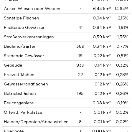
Äcker, Wiesen oder Weiden
-
6,44 km²
14,64%
Sonstige Flächen
-
0,94 km²
2,15%
Fließende Gewässer
41
0,84 km²
1,91%
Straßenverkehrsanlagen
-
0,59 km²
1,35%
Bauland/Gärten
389
0,34 km²
0,77%
Stehende Gewässer
19
0,22 km²
0,51%
Gebäude
939
0,14 km²
0,32%
Freizeitflächen
22
0,12 km²
0,28%
Gewässerrandflächen
-
0,12 km²
0,26%
Betriebsflächen
195
0,12 km²
0,26%
Feuchtgebiete
-
0,08 km²
0,19%
Öffentl. Parkplätze
-
0,01 km²
0,02%
Halden/Deponien/Abbaustellen
8
0,01 km²
0,02%
Friedhöfe
1
0,00 km²
-