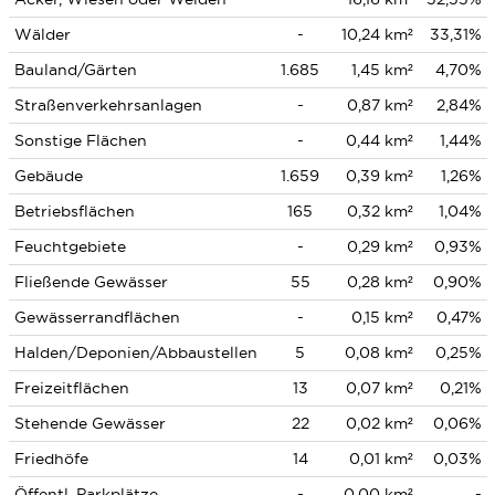
Wälder
-
10,24 km²
33,31%
Bauland/Gärten
1.685
1,45 km²
4,70%
Straßenverkehrsanlagen
-
0,87 km²
2,84%
Sonstige Flächen
-
0,44 km²
1,44%
Gebäude
1.659
0,39 km²
1,26%
Betriebsflächen
165
0,32 km²
1,04%
Feuchtgebiete
-
0,29 km²
0,93%
Fließende Gewässer
55
0,28 km²
0,90%
Gewässerrandflächen
-
0,15 km²
0,47%
Halden/Deponien/Abbaustellen
5
0,08 km²
0,25%
Freizeitflächen
13
0,07 km²
0,21%
Stehende Gewässer
22
0,02 km²
0,06%
Friedhöfe
14
0,01 km²
0,03%
Öffentl. Parkplätze
-
0,00 km²
-