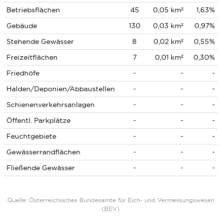
Betriebsflächen
45
0,05 km²
1,63%
Gebäude
130
0,03 km²
0,97%
Stehende Gewässer
8
0,02 km²
0,55%
Freizeitflächen
7
0,01 km²
0,30%
Friedhöfe
-
-
-
Halden/Deponien/Abbaustellen
-
-
-
Schienenverkehrsanlagen
-
-
-
Öffentl. Parkplätze
-
-
-
Feuchtgebiete
-
-
-
Gewässerrandflächen
-
-
-
Fließende Gewässer
-
-
-
Quelle: Österreichisches Bundesamte für Eich- und Vermessungswesen
(BEV)