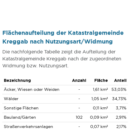
Flächenaufteilung der Katastralgemeinde
Kreggab nach Nutzungsart/Widmung
Die nachfolgende Tabelle zeigt die Aufteilung der
Katastralgemeinde Kreggab nach der zugeordneten
Widmung bzw. Nutzungsart.
Bezeichnung
Anzahl
Fläche
Anteil
Äcker, Wiesen oder Weiden
-
1,61 km²
53,03%
Wälder
-
1,05 km²
34,73%
Sonstige Flächen
-
0,11 km²
3,71%
Bauland/Gärten
102
0,09 km²
2,91%
Straßenverkehrsanlagen
-
0,07 km²
2,17%