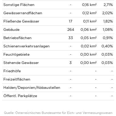
Sonstige Flächen
-
0,16 km²
2,71%
Gewässerrandflächen
-
0,12 km²
2,02%
Fließende Gewässer
17
0,11 km²
1,82%
Gebäude
264
0,06 km²
1,08%
Betriebsflächen
33
0,05 km²
0,91%
Schienenverkehrsanlagen
-
0,02 km²
0,40%
Feuchtgebiete
-
0,00 km²
0,03%
Stehende Gewässer
3
0,00 km²
0,03%
Friedhöfe
-
-
-
Freizeitflächen
-
-
-
Halden/Deponien/Abbaustellen
-
-
-
Öffentl. Parkplätze
-
-
-
Quelle: Österreichisches Bundesamte für Eich- und Vermessungswesen