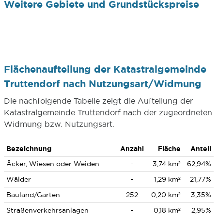
Weitere Gebiete und Grundstückspreise
Flächenaufteilung der Katastralgemeinde
Truttendorf nach Nutzungsart/Widmung
Die nachfolgende Tabelle zeigt die Aufteilung der
Katastralgemeinde Truttendorf nach der zugeordneten
Widmung bzw. Nutzungsart.
Bezeichnung
Anzahl
Fläche
Anteil
Äcker, Wiesen oder Weiden
-
3,74 km²
62,94%
Wälder
-
1,29 km²
21,77%
Bauland/Gärten
252
0,20 km²
3,35%
Straßenverkehrsanlagen
-
0,18 km²
2,95%