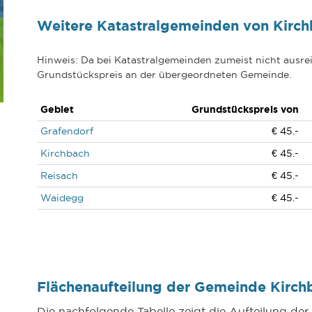
Weitere Katastralgemeinden von Kirc
Hinweis: Da bei Katastralgemeinden zumeist nicht ausrei
Grundstückspreis an der übergeordneten Gemeinde.
Gebiet
Grundstückspreis von
Grafendorf
€ 45.-
Kirchbach
€ 45.-
Reisach
€ 45.-
Waidegg
€ 45.-
Flächenaufteilung der Gemeinde Kirc
Die nachfolgende Tabelle zeigt die Aufteilung de