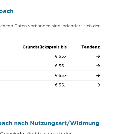
hbach
chend Daten vorhanden sind, orientiert sich der
Grundstückspreis bis
Tendenz
€ 55.-
€ 55.-
€ 55.-
€ 55.-
hbach nach Nutzungsart/Widmung
r Gemeinde Kirchbach nach der