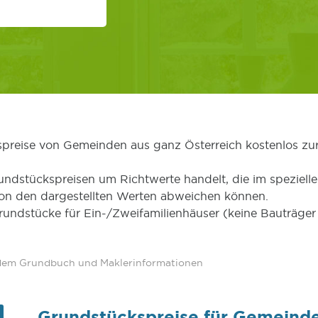
kspreise von Gemeinden aus ganz Österreich kostenlos zu
undstückspreisen um Richtwerte handelt, die im speziellen
von den dargestellten Werten abweichen können.
Grundstücke für Ein-/Zweifamilienhäuser (keine Bauträg
 dem Grundbuch und Maklerinformationen
Grundstückspreise für Gemeind