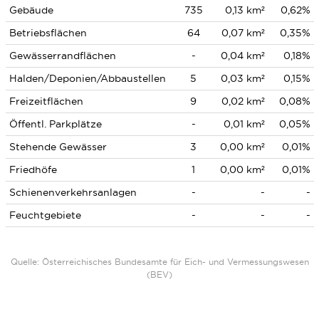
Gebäude
735
0,13 km²
0,62%
Betriebsflächen
64
0,07 km²
0,35%
Gewässerrandflächen
-
0,04 km²
0,18%
Halden/Deponien/Abbaustellen
5
0,03 km²
0,15%
Freizeitflächen
9
0,02 km²
0,08%
Öffentl. Parkplätze
-
0,01 km²
0,05%
Stehende Gewässer
3
0,00 km²
0,01%
Friedhöfe
1
0,00 km²
0,01%
Schienenverkehrsanlagen
-
-
-
Feuchtgebiete
-
-
-
Quelle: Österreichisches Bundesamte für Eich- und Vermessungswesen
(BEV)