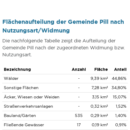
Flächenaufteilung der Gemeinde Pill nach
Nutzungsart/Widmung
Die nachfolgende Tabelle zeigt die Aufteilung der
Gemeinde Pill nach der zugeordneten Widmung bzw.
Nutzungsart.
Bezeichnung
Anzahl
Fläche
Anteil
Wälder
-
9,39 km²
44,86%
Sonstige Flächen
-
7,28 km²
34,80%
Äcker, Wiesen oder Weiden
-
3,15 km²
15,07%
Straßenverkehrsanlagen
-
0,32 km²
1,52%
Bauland/Gärten
535
0,29 km²
1,40%
Fließende Gewässer
17
0,19 km²
0,91%